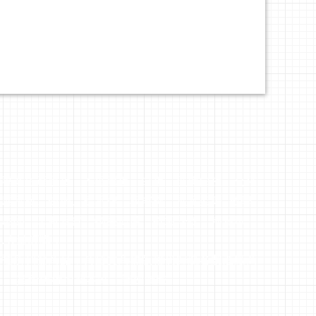
策專業生產黑板，木框黑板、白板、玻璃白板、公佈
、展示板、磁鐵、標示牌、板擦機、展示架等..教學
公用品，工廠直營、物美價廉，歡迎學校、補習班、
.大量訂購！
站裡所刊登商品，其圖文商標版權仍歸屬各製造廠商
有， 其餘版權均屬本站，請勿轉載。