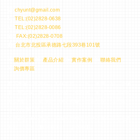
chyunt@gmail.com
TEL:(02)2828-0638
TEL:(02)2828-0086
FAX:(02)2828-0708
台北市北投區承德路七段393巷101號
關於群策
產品介紹
實作案例
聯絡我們
詢價專區
群策專業生產黑板，木框黑板、白板、玻璃白板、公佈
欄、展示板、磁鐵、標示牌、板擦機、展示架等..教學
辦公用品，工廠直營、物美價廉，歡迎學校、補習班、
公司.大量訂購！
本站裡所刊登商品，其圖文商標版權仍歸屬各製造廠商
所有， 其餘版權均屬本站，請勿轉載。