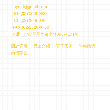
chyunt@gmail.com
TEL:(02)2828-0638
TEL:(02)2828-0086
FAX:(02)2828-0708
台北市北投區承德路七段393巷101號
關於群策
產品介紹
實作案例
聯絡我們
詢價專區
群策專業生產黑板，木框黑板、白板、玻璃白板、公佈
欄、展示板、磁鐵、標示牌、板擦機、展示架等..教學
辦公用品，工廠直營、物美價廉，歡迎學校、補習班、
公司.大量訂購！
本站裡所刊登商品，其圖文商標版權仍歸屬各製造廠商
所有， 其餘版權均屬本站，請勿轉載。