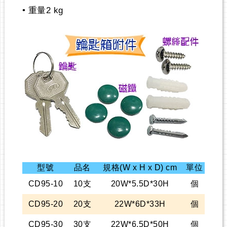
• 重量2 kg
型號
品名
規格(W x H x D) cm
單位
CD95-10
10支
20W*5.5D*30H
個
CD95-20
20支
22W*6D*33H
個
CD95-30
30支
22W*6.5D*50H
個