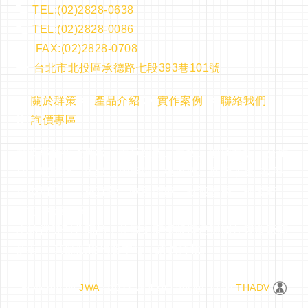
TEL:(02)2828-0638
TEL:(02)2828-0086
FAX:(02)2828-0708
台北市北投區承德路七段393巷101號
關於群策
產品介紹
實作案例
聯絡我們
詢價專區
群策專業生產黑板，木框黑板、白板、玻璃白板、公佈
欄、展示板、磁鐵、標示牌、板擦機、展示架等..教學
辦公用品，工廠直營、物美價廉，歡迎學校、補習班、
公司.大量訂購！
本站裡所刊登商品，其圖文商標版權仍歸屬各製造廠商
所有， 其餘版權均屬本站，請勿轉載。
Powered by
JWA
©2022 Website designed by
THADV