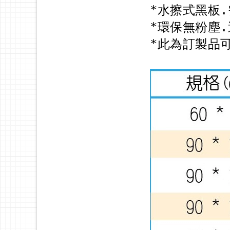
*水擦式黑板
*環保無粉塵
*此為訂製品