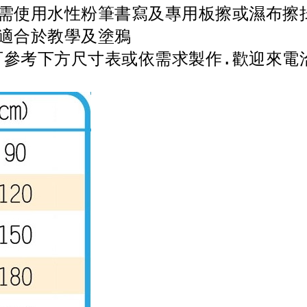
.需使用水性粉筆書寫及專用板擦或濕布擦
.適合於教學及塗鴉
可參考下方尺寸表或依需求製作.歡迎來電